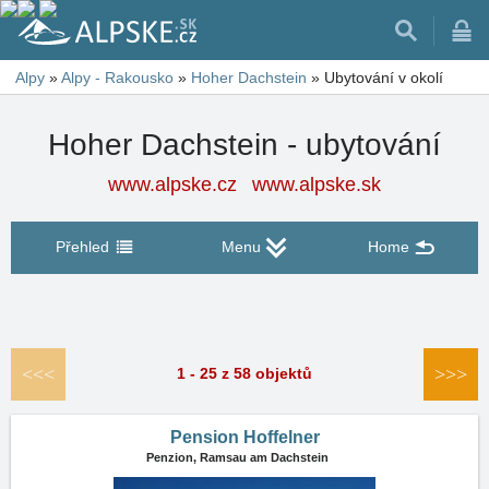
Alpy
»
Alpy - Rakousko
»
Hoher Dachstein
»
Ubytování v okolí
Hoher Dachstein - ubytování
www.alpske.cz
www.alpske.sk
Přehled
Menu
Home
<<<
>>>
1 - 25 z 58 objektů
Pension Hoffelner
Penzion,
Ramsau am Dachstein