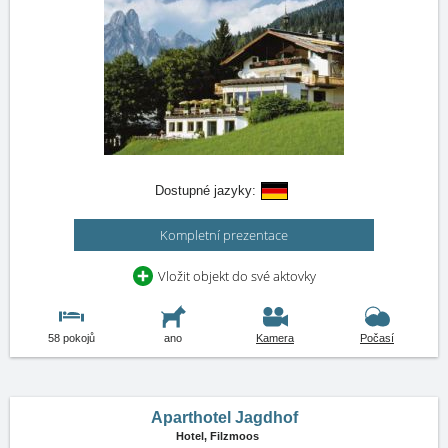
Dostupné jazyky:
Kompletní prezentace
Vložit objekt do své aktovky
58 pokojů
ano
Kamera
Počasí
Aparthotel Jagdhof
Hotel,
Filzmoos