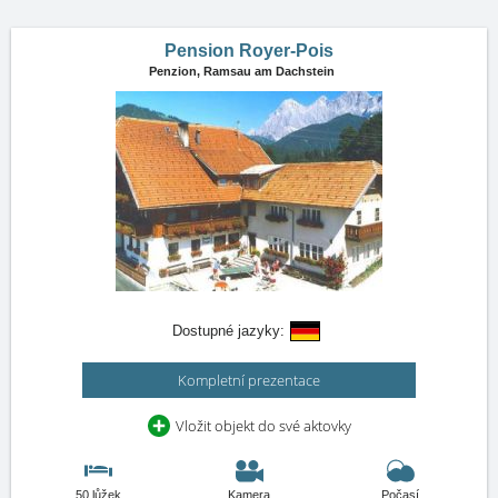
Pension Royer-Pois
Penzion,
Ramsau am Dachstein
Dostupné jazyky:
Kompletní prezentace
Vložit objekt do své aktovky
50 lůžek
Kamera
Počasí