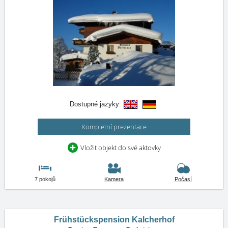
Dostupné jazyky:
Kompletní prezentace
Vložit objekt do své aktovky
7 pokojů
Kamera
Počasí
Frühstückspension Kalcherhof