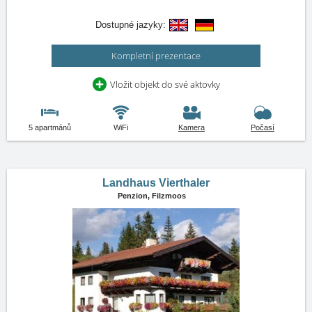
Dostupné jazyky:
Kompletní prezentace
Vložit objekt do své aktovky
5 apartmánů
WiFi
Kamera
Počasí
Landhaus Vierthaler
Penzion,
Filzmoos