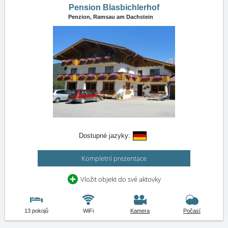
Pension Blasbichlerhof
Penzion,
Ramsau am Dachstein
Dostupné jazyky:
Kompletní prezentace
Vložit objekt do své aktovky
13 pokojů
WiFi
Kamera
Počasí