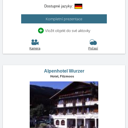
Dostupné jazyky:
Kompletní prezentace
Vložit objekt do své aktovky
Kamera
Počasí
Alpenhotel Wurzer
Hotel,
Filzmoos