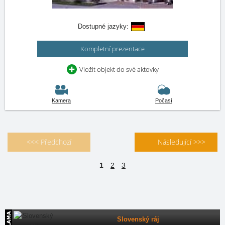
Dostupné jazyky:
Kompletní prezentace
Vložit objekt do své aktovky
Kamera
Počasí
<<< Předchozí
Následující >>>
1
2
3
Slovenský ráj