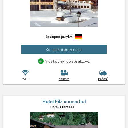
Dostupné jazyky:
Kompletní prezentace
Vložit objekt do své aktovky
WiFi
Kamera
Počasí
Hotel Filzmooserhof
Hotel,
Filzmoos