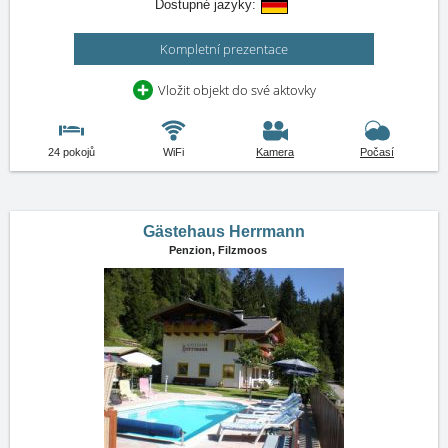
Dostupné jazyky:
Kompletní prezentace
Vložit objekt do své aktovky
24 pokojů
WiFi
Kamera
Počasí
Gästehaus Herrmann
Penzion,
Filzmoos