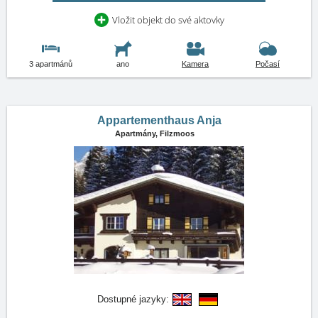
Vložit objekt do své aktovky
3 apartmánů
ano
Kamera
Počasí
Appartementhaus Anja
Apartmány,
Filzmoos
Dostupné jazyky: