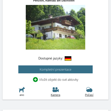
Penzion,
Ramsau am Dachstein
Dostupné jazyky:
Kompletní prezentace
Vložit objekt do své aktovky
ano
Kamera
Počasí