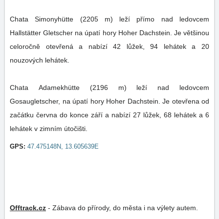
Chata Simonyhütte (2205 m) leží přímo nad ledovcem
Hallstätter Gletscher na úpatí hory Hoher Dachstein. Je většinou
celoročně otevřená a nabízí 42 lůžek, 94 lehátek a 20
nouzových lehátek.
Chata Adamekhütte (2196 m) leží nad ledovcem
Gosaugletscher, na úpatí hory Hoher Dachstein. Je otevřena od
začátku června do konce září a nabízí 27 lůžek, 68 lehátek a 6
lehátek v zimním útočišti.
GPS:
47.475148N, 13.605639E
Offtrack.cz
-
Zábava do přírody, do města i na výlety autem.