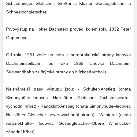
Schladminger Gletscher, Großer a Kleiner Gosaugletscher a
Schneelochgletscher.
Prvovýstup na Hoher Dachstein provedl kolem roku 1832 Peter
Gappmayr.
Od roku 1951 vede na horu z hornorakouské strany lanovka
Dachsteinseilbahn, od roku 1969 lanovka Dachstein-
Südwandbahn ze štýrské strany do blízkosti vrcholu.
Nejznámější trasy výstupu jsou: - Schulter-Anstieg (chata
Simonyhütte–ledovec Hallstätter Gletscher–Dachsteinwarte–
východní hřbet) - Randkluft-Anstieg (chata Simonyhütte–ledovec
Hallstätter Gletscher–severovýchodní strana) - Westgrat (chata
Adamekhütte– ledovec Gosaugletscher–Obere Windlucke–
západní hřbet).